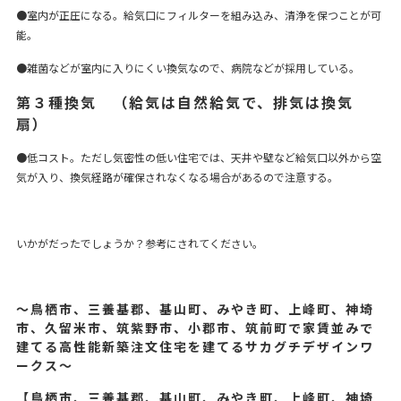
●室内が正圧になる。給気口にフィルターを組み込み、清浄を保つことが可
能。
●雑菌などが室内に入りにくい換気なので、病院などが採用している。
第３種換気 （給気は自然給気で、排気は換気
扇）
●低コスト。ただし気密性の低い住宅では、天井や壁など給気口以外から空
気が入り、換気経路が確保されなくなる場合があるので注意する。
いかがだったでしょうか？参考にされてください。
～鳥栖市、三養基郡、基山町、みやき町、上峰町、神埼
市、久留米市、筑紫野市、小郡市、筑前町で家賃並みで
建てる高性能新築注文住宅を建てるサカグチデザインワ
ークス～
【鳥栖市、三養基郡、基山町、みやき町、上峰町、神埼