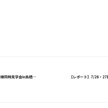
【レポート】8/30・31開催。2棟同時見学会in鳥栖市平田町